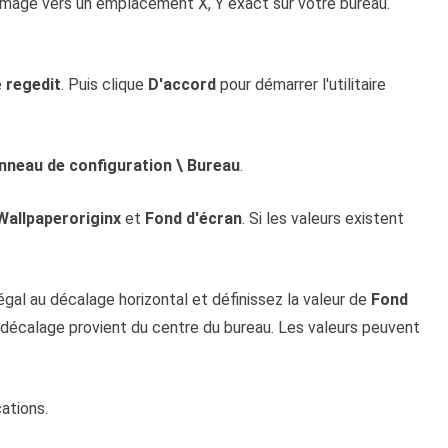
image vers un emplacement X, Y exact sur votre bureau.
e
regedit
. Puis clique
D'accord
pour démarrer l'utilitaire
eau de configuration \ Bureau
.
Wallpaperoriginx
et
Fond d'écran
. Si les valeurs existent
gal au décalage horizontal et définissez la valeur de
Fond
e décalage provient du centre du bureau. Les valeurs peuvent
ations.