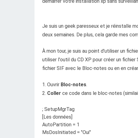
démarrer votre installation xp sans surveilla
Je suis un geek paresseux et je réinstalle m
deux semaines. De plus, cela garde mes co
À mon tour, je suis au point d'utiliser un fic
utiliser l'outil du CD XP pour créer un fich
fichier SIF avec le Bloc-notes ou en en créan
1. Ouvrir
Bloc-notes
.
2.
Coller
ce code dans le bloc-notes (similaire
; SetupMgrTag
[Les données]
AutoPartition = 1
MsDosInitiated = "Oui"