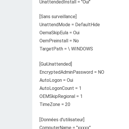
UnattendedInstall = "Oui"
[Sans surveillance]
UnattendMode = DefaultHide
OemaSkipEula = Oui
OemPreinstall = No
TargetPath = \ WINDOWS
[GuiUnattended]
EncryptedAdminPassword = NO
AutoLogon = Oui
AutoLogonCount = 1
OEMSkipRegional = 1
TimeZone = 20
[Données d'utilisateur]
ComputerName = "xxxxx"