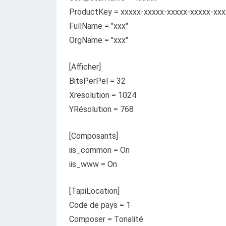
ProductKey = xxxxx-xxxxx-xxxxx-xxxxx-xxx
FullName = "xxx"
OrgName = "xxx"
[Afficher]
BitsPerPel = 32
Xresolution = 1024
YRésolution = 768
[Composants]
iis_common = On
iis_www = On
[TapiLocation]
Code de pays = 1
Composer = Tonalité