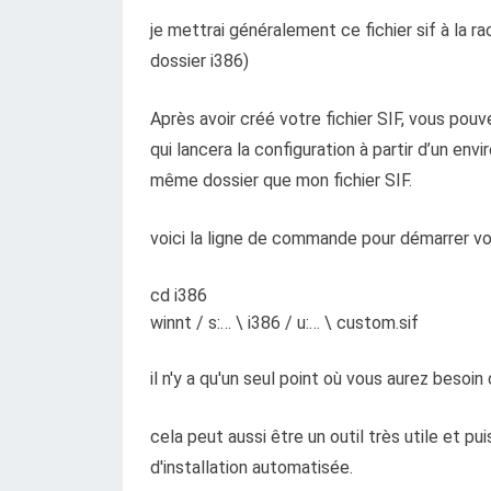
je mettrai généralement ce fichier sif à la r
dossier i386)
Après avoir créé votre fichier SIF, vous pouv
qui lancera la configuration à partir d’un 
même dossier que mon fichier SIF.
voici la ligne de commande pour démarrer vo
cd i386
winnt / s:… \ i386 / u:… \ custom.sif
il n'y a qu'un seul point où vous aurez besoin d
cela peut aussi être un outil très utile et p
d'installation automatisée.