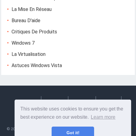
La Mise En Réseau
Bureau D'aide
Critiques De Produits
Windows 7
La Virtualisation
Astuces Windows Vista
Deutsch
Espanol
Francais
Italiano
This website uses cookies to ensure you get the
Svenska
best experience on our website.
Learn more
©
2026
Lesptitesaffairesdemayl
- Conseils et informations utiles sur la
Got it!