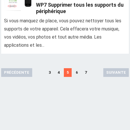
WP7 Supprimer tous les supports du
périphérique
Si vous manquez de place, vous pouvez nettoyer tous les
supports de votre appareil. Cela effacera votre musique,
vos vidéos, vos photos et tout autre média. Les
applications et les...
A
PRÉCÉDENTE
3
4
5
6
7
SUIVANTE
r
t
i
c
l
e
s
d