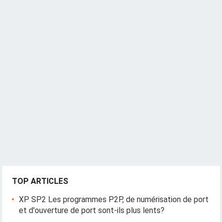
e
n
a
v
i
g
a
t
i
o
n
TOP ARTICLES
XP SP2 Les programmes P2P, de numérisation de port
et d'ouverture de port sont-ils plus lents?