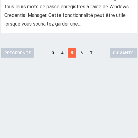
tous leurs mots de passe enregistrés à l'aide de Windows
Credential Manager. Cette fonctionnalité peut être utile
lorsque vous souhaitez garder une...
A
PRÉCÉDENTE
3
4
5
6
7
SUIVANTE
r
t
i
c
l
e
s
d
e
n
a