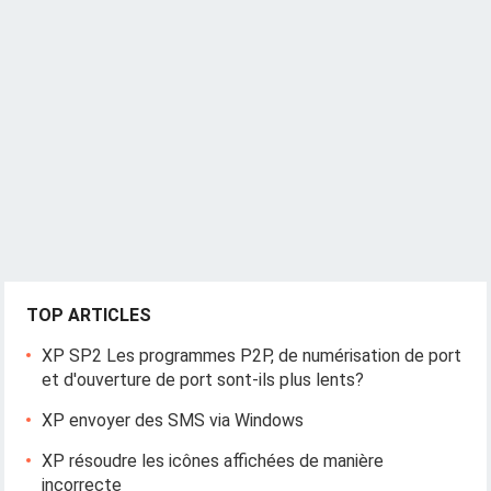
v
i
g
a
t
i
o
n
TOP ARTICLES
XP SP2 Les programmes P2P, de numérisation de port
et d'ouverture de port sont-ils plus lents?
XP envoyer des SMS via Windows
XP résoudre les icônes affichées de manière
incorrecte