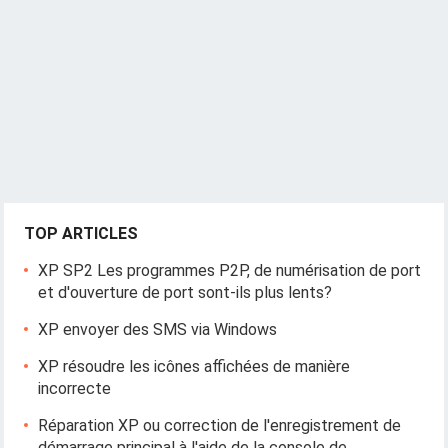
g
a
t
i
o
n
TOP ARTICLES
XP SP2 Les programmes P2P, de numérisation de port
et d'ouverture de port sont-ils plus lents?
XP envoyer des SMS via Windows
XP résoudre les icônes affichées de manière
incorrecte
Réparation XP ou correction de l'enregistrement de
démarrage principal à l'aide de la console de