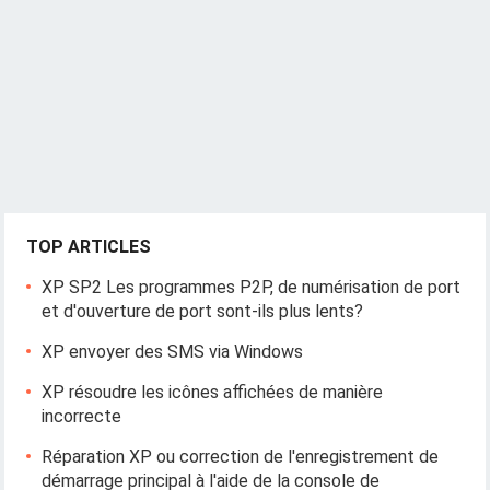
g
a
t
i
o
n
TOP ARTICLES
XP SP2 Les programmes P2P, de numérisation de port
et d'ouverture de port sont-ils plus lents?
XP envoyer des SMS via Windows
XP résoudre les icônes affichées de manière
incorrecte
Réparation XP ou correction de l'enregistrement de
démarrage principal à l'aide de la console de