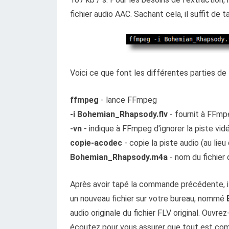
fichier audio AAC. Sachant cela, il suffit de
Voici ce que font les différentes parties 
ffmpeg
- lance FFmpeg
-i Bohemian_Rhapsody.flv
- fournit à FFmpe
-vn
- indique à FFmpeg d'ignorer la piste vid
copie-acodec
- copie la piste audio (au lie
Bohemian_Rhapsody.m4a
- nom du fichier 
Après avoir tapé la commande précédente, i
un nouveau fichier sur votre bureau, nommé
audio originale du fichier FLV original. Ouv
écoutez pour vous assurer que tout est comm