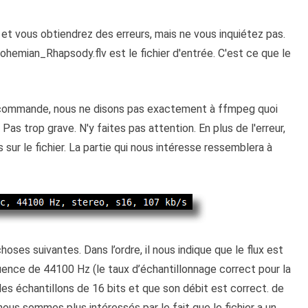
t vous obtiendrez des erreurs, mais ne vous inquiétez pas.
hemian_Rhapsody.flv est le fichier d'entrée. C'est ce que le
 commande, nous ne disons pas exactement à ffmpeg quoi
. Pas trop grave. N'y faites pas attention. En plus de l'erreur,
ur le fichier. La partie qui nous intéresse ressemblera à
oses suivantes. Dans l’ordre, il nous indique que le flux est
quence de 44100 Hz (le taux d’échantillonnage correct pour la
se des échantillons de 16 bits et que son débit est correct. de
 nous sommes plus intéressés par le fait que le fichier a un