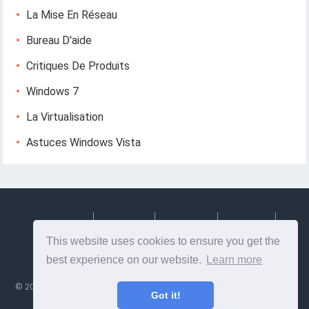
La Mise En Réseau
Bureau D'aide
Critiques De Produits
Windows 7
La Virtualisation
Astuces Windows Vista
Deutsch
Espanol
Francais
Italiano
This website uses cookies to ensure you get the
Svenska
best experience on our website.
Learn more
©
2026
Lesptitesaffairesdemayl
- Conseils et informations utiles sur la
Got it!
conception et le développement Web!