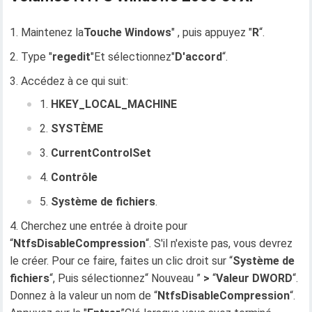
Maintenez la
Touche Windows
" , puis appuyez "
R
“.
Type "
regedit
"Et sélectionnez"
D'accord
“.
Accédez à ce qui suit:
HKEY_LOCAL_MACHINE
SYSTÈME
CurrentControlSet
Contrôle
Système de fichiers
.
Cherchez une entrée à droite pour
“
NtfsDisableCompression
“. S'il n'existe pas, vous devrez
le créer. Pour ce faire, faites un clic droit sur “
Système de
fichiers
“, Puis sélectionnez“ Nouveau ”
>
“
Valeur DWORD
“.
Donnez à la valeur un nom de “
NtfsDisableCompression
“.