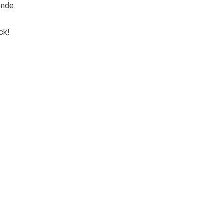
onde.
ck!