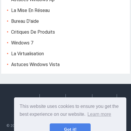
La Mise En Réseau
Bureau D'aide
Critiques De Produits
Windows 7
La Virtualisation
Astuces Windows Vista
Deutsch
Espanol
Francais
Italiano
This website uses cookies to ensure you get the
Svenska
best experience on our website.
Learn more
©
2026
Lesptitesaffairesdemayl
- Conseils et informations utiles sur la
Got it!