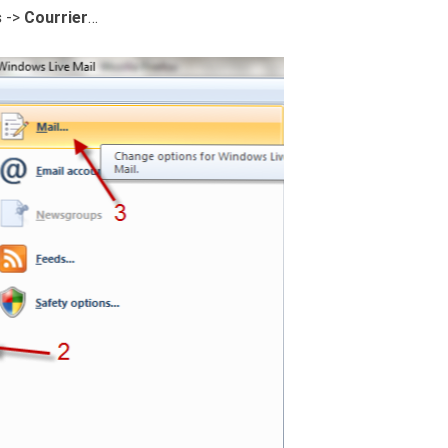
s
->
Courrier
…