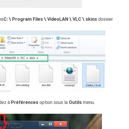
ns
C: \ Program Files \ VideoLAN \ VLC \ skins
dossier.
édez à
Préférences
option sous la
Outils
menu.