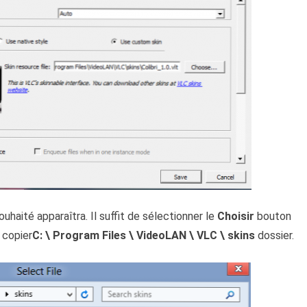
souhaité apparaîtra. Il suffit de sélectionner le
Choisir
bouton
 copier
C: \ Program Files \ VideoLAN \ VLC \ skins
dossier.