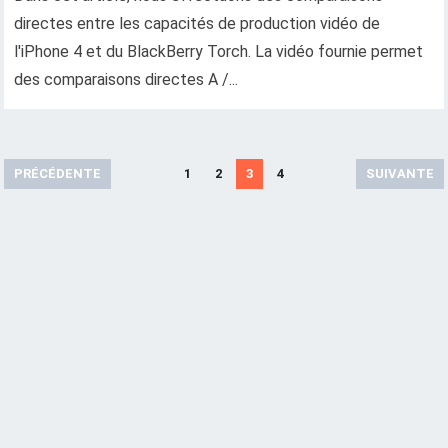
directes entre les capacités de production vidéo de
l'iPhone 4 et du BlackBerry Torch. La vidéo fournie permet
des comparaisons directes A /...
A
PRÉCÉDENTE
1
2
3
4
SUIVANTE
r
t
i
c
l
e
s
d
e
n
a