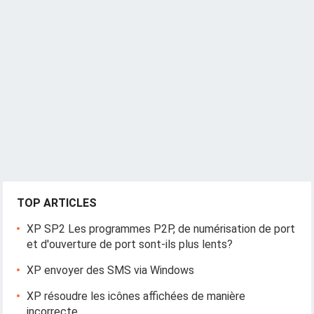
v
i
g
a
t
i
o
n
TOP ARTICLES
XP SP2 Les programmes P2P, de numérisation de port
et d'ouverture de port sont-ils plus lents?
XP envoyer des SMS via Windows
XP résoudre les icônes affichées de manière
incorrecte