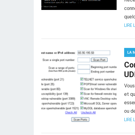
conn
quelc
LIRE 
LA 
Co
UD
Vous
et qu
esse
ou de
LIRE 