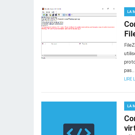
LA 
Co
Fil
FileZ
utili
proto
pas...
LIRE 
LA 
Co
vir