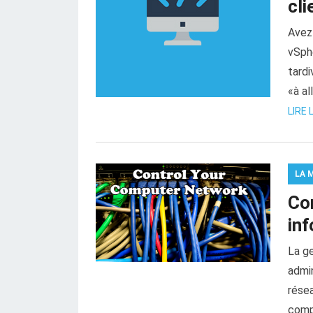
cli
Avez-
vSph
tardi
«à al
LIRE 
LA 
Co
in
La ge
admin
résea
compr