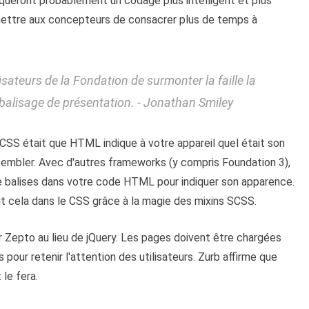
ueront probablement un codage plus intelligent et plus
mettre aux concepteurs de consacrer plus de temps à
sateurs de la Fondation de surmonter la faille la
e balisage de présentation. - Jonathan Smiley
SS était que HTML indique à votre appareil quel était son
essembler. Avec d'autres frameworks (y compris Foundation 3),
e balises dans votre code HTML pour indiquer son apparence.
t cela dans le CSS grâce à la magie des mixins SCSS.
r Zepto au lieu de jQuery. Les pages doivent être chargées
our retenir l'attention des utilisateurs. Zurb affirme que
le fera.