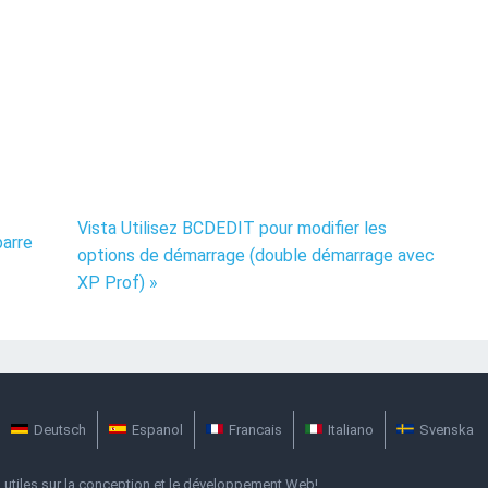
Vista Utilisez BCDEDIT pour modifier les
barre
options de démarrage (double démarrage avec
XP Prof) »
Deutsch
Espanol
Francais
Italiano
Svenska
s utiles sur la conception et le développement Web!