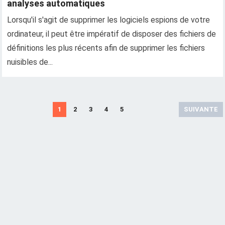
analyses automatiques
Lorsqu'il s'agit de supprimer les logiciels espions de votre
ordinateur, il peut être impératif de disposer des fichiers de
définitions les plus récents afin de supprimer les fichiers
nuisibles de...
A
1
2
3
4
5
SUIVANTE
r
t
i
c
l
e
s
d
e