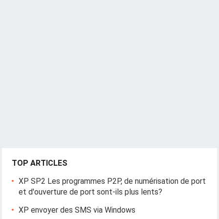
n
a
v
i
g
a
t
i
o
n
TOP ARTICLES
XP SP2 Les programmes P2P, de numérisation de port
et d'ouverture de port sont-ils plus lents?
XP envoyer des SMS via Windows