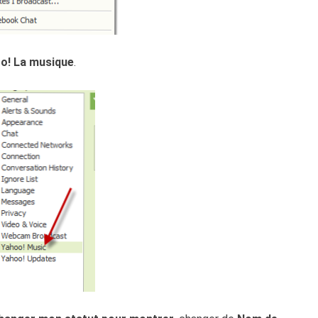
o! La musique
.