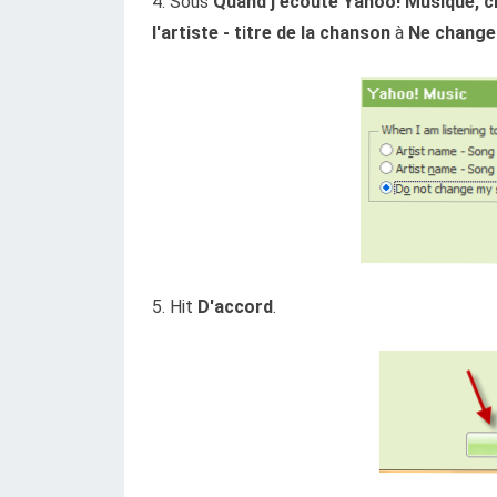
4. Sous
Quand j'écoute Yahoo! Musique, 
l'artiste - titre de la chanson
à
Ne change
5. Hit
D'accord
.