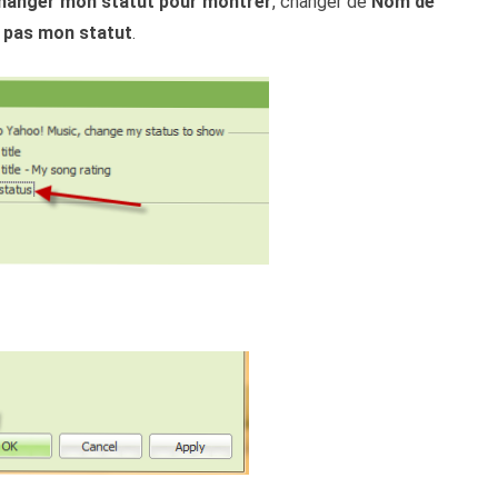
changer mon statut pour montrer
, changer de
Nom de
 pas mon statut
.