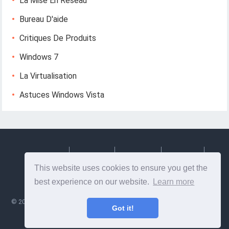
La Mise En Réseau
Bureau D'aide
Critiques De Produits
Windows 7
La Virtualisation
Astuces Windows Vista
Deutsch
Espanol
Francais
Italiano
This website uses cookies to ensure you get the
Svenska
best experience on our website.
Learn more
©
2026
Lesptitesaffairesdemayl
- Conseils et informations utiles sur la
Got it!
conception et le développement Web!