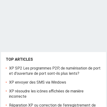
i
g
a
t
i
o
n
TOP ARTICLES
XP SP2 Les programmes P2P, de numérisation de port
et d'ouverture de port sont-ils plus lents?
XP envoyer des SMS via Windows
XP résoudre les icônes affichées de manière
incorrecte
Réparation XP ou correction de l'enregistrement de