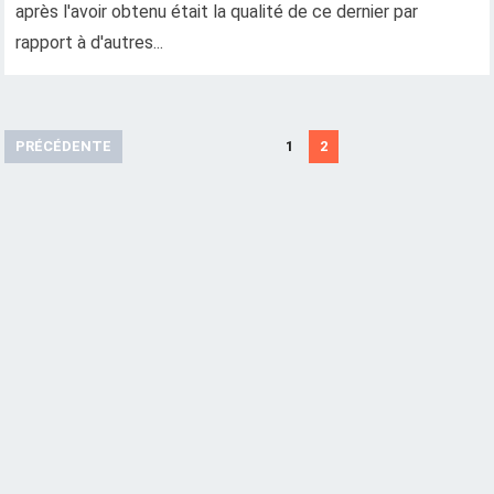
après l'avoir obtenu était la qualité de ce dernier par
rapport à d'autres...
A
PRÉCÉDENTE
1
2
r
t
i
c
l
e
s
d
e
n
a
v