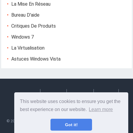
La Mise En Réseau
Bureau D'aide
Critiques De Produits
Windows 7
La Virtualisation
Astuces Windows Vista
Deutsch
Espanol
Francais
Italiano
This website uses cookies to ensure you get the
Svenska
best experience on our website.
Learn more
©
2026
Lesptitesaffairesdemayl
- Conseils et informations utiles sur la
Got it!
conception et le développement Web!