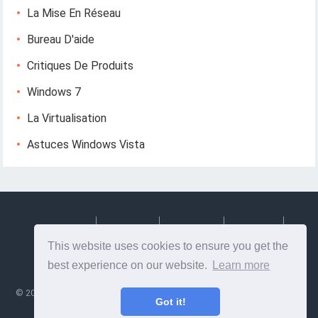
La Mise En Réseau
Bureau D'aide
Critiques De Produits
Windows 7
La Virtualisation
Astuces Windows Vista
Deutsch
Espanol
Francais
Italiano
This website uses cookies to ensure you get the
Svenska
best experience on our website.
Learn more
©
2026
Lesptitesaffairesdemayl
- Conseils et informations utiles sur la
Got it!
conception et le développement Web!